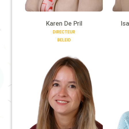
Karen De Pril
Is
DIRECTEUR
BELEID