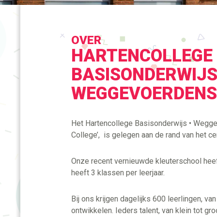
OVER
HARTENCOLLEGE
BASISONDERWIJS
WEGGEVOERDEN
Het Hartencollege Basisonderwijs • Weggev
College’,
is gelegen aan de rand van het c
Onze recent vernieuwde kleuterschool heef
heeft 3 klassen per leerjaar.
Bij ons krijgen dagelijks 600 leerlingen, van
ontwikk
ele
n.
I
eders talent, van klein tot gro