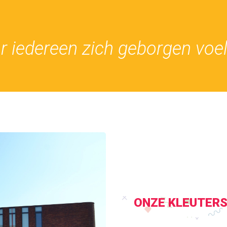
r iedereen zich geborgen voel
ONZE KLEUTER