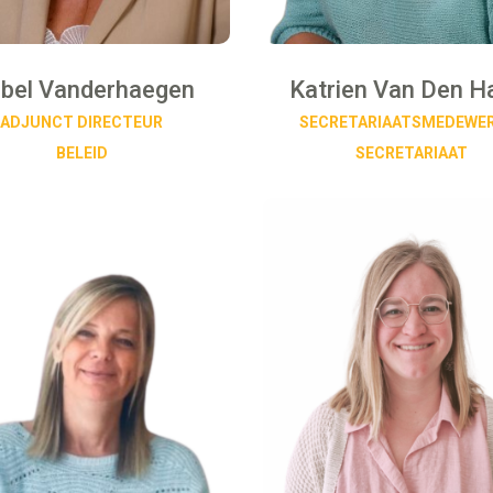
abel Vanderhaegen
Katrien Van Den H
ADJUNCT DIRECTEUR
SECRETARIAATSMEDEWE
BELEID
SECRETARIAAT