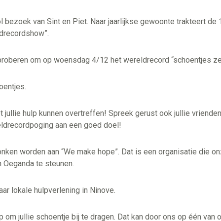
ol bezoek van Sint en Piet. Naar jaarlijkse gewoonte trakteert d
ldrecordshow”.
g proberen om op woensdag 4/12 het wereldrecord “schoentjes zet
oentjes.
et jullie hulp kunnen overtreffen! Spreek gerust ook jullie vriende
ldrecordpoging aan een goed doel!
nken worden aan “We make hope”. Dat is een organisatie die o
in Oeganda te steunen.
ar lokale hulpverlening in Ninove.
 om jullie schoentje bij te dragen. Dat kan door ons op één v